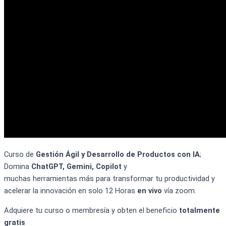
Curso de
Gestión Ágil y Desarrollo de Productos con IA
;
Domina
ChatGPT
, Gemini
,
Copilot
y
muchas
herramientas
más
para transformar tu productividad y
acelerar la innovació
n en solo 12 Horas
en vivo
vía
zoom.
Adquiere tu curso o membresía y obten el beneficio
totalmente
gratis