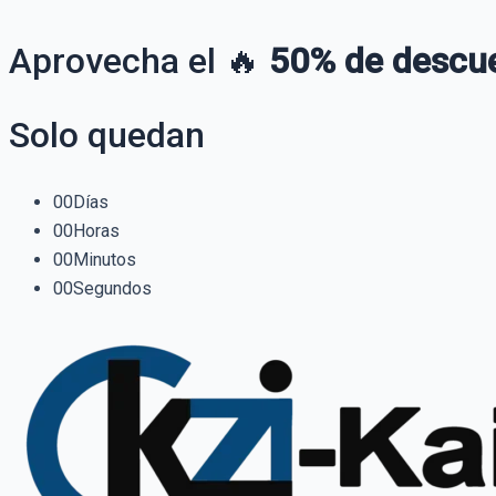
Aprovecha el 🔥
50% de descu
Solo quedan
00
Días
00
Horas
00
Minutos
00
Segundos