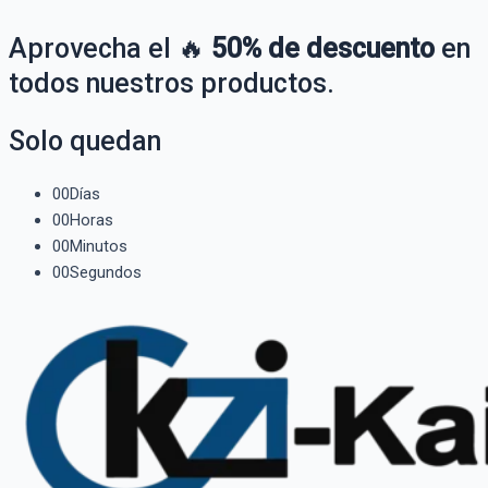
Aprovecha el 🔥
50% de descuento
en
todos nuestros productos.
Solo quedan
00
Días
00
Horas
00
Minutos
00
Segundos