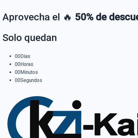
Aprovecha el 🔥
50% de descu
Solo quedan
00
Días
00
Horas
00
Minutos
00
Segundos