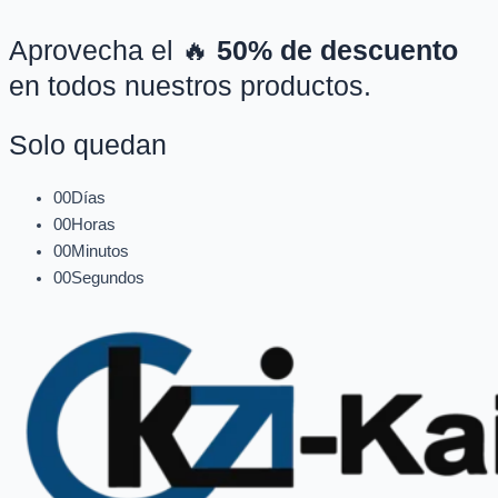
Aprovecha el 🔥
50% de descuento
en todos nuestros productos.
Solo quedan
00
Días
00
Horas
00
Minutos
00
Segundos