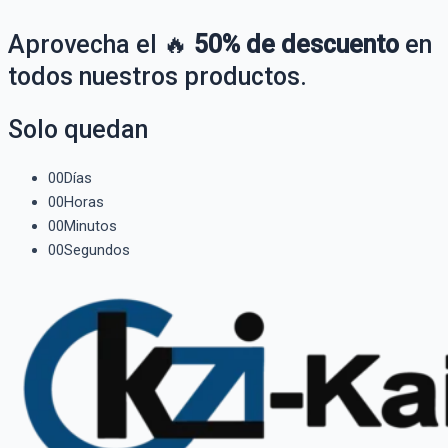
Aprovecha el 🔥
50% de descuento
en
todos nuestros productos.
Solo quedan
00
Días
00
Horas
00
Minutos
00
Segundos