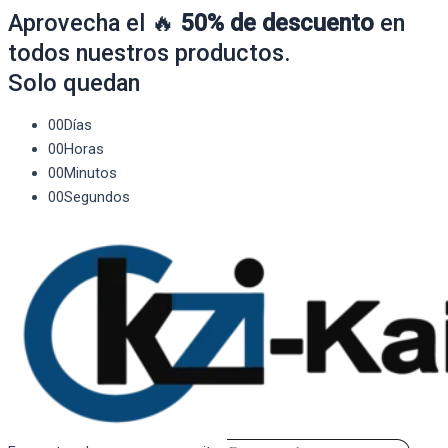
Aprovecha el 🔥
50% de descuento
en
todos nuestros productos.
Solo quedan
00
Días
00
Horas
00
Minutos
00
Segundos