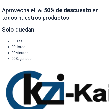
Aprovecha el 🔥
50% de descuento
en
todos nuestros productos.
Solo quedan
00
Días
00
Horas
00
Minutos
00
Segundos