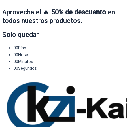
Aprovecha el 🔥
50% de descuento
en
todos nuestros productos.
Solo quedan
00
Días
00
Horas
00
Minutos
00
Segundos