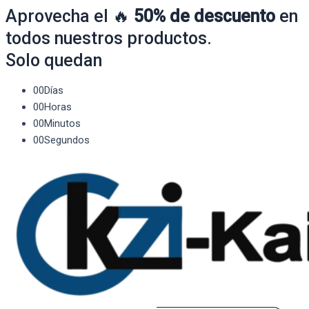
Aprovecha el 🔥
50% de descuento
en
todos nuestros productos.
Solo quedan
00
Días
00
Horas
00
Minutos
00
Segundos