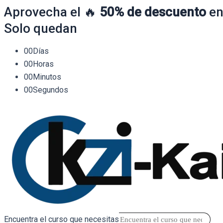
Aprovecha el 🔥
50% de descuento
en
Solo quedan
00
Días
00
Horas
00
Minutos
00
Segundos
Encuentra el curso que necesitas