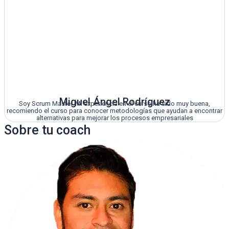
Miguel Ángel Rodríguez
Soy Scrum Master. Mi experiencia en el curso ha sido muy buena,
recomiendo el curso para conocer metodologías que ayudan a encontrar
alternativas para mejorar los procesos empresariales
Sobre tu coach