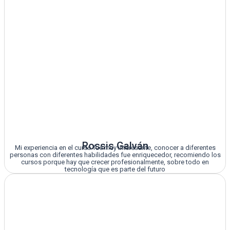
Rossis Galván
Mi experiencia en el curso fue muy interesante, conocer a diferentes
personas con diferentes habilidades fue enriquecedor, recomiendo los
cursos porque hay que crecer profesionalmente, sobre todo en
tecnología que es parte del futuro