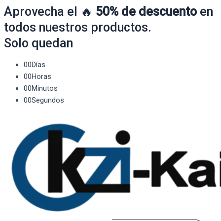
Aprovecha el 🔥
50% de descuento
en
todos nuestros productos.
Solo quedan
00
Días
00
Horas
00
Minutos
00
Segundos