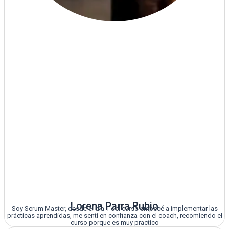
Lorena Parra Rubio
Soy Scrum Master, desde el día 1 del curso empecé a implementar las
prácticas aprendidas, me sentí en confianza con el coach, recomiendo el
curso porque es muy practico