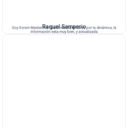
Raquel Samperio
Soy Scrum Master, me gusto mucho el curso por la dinámica, la
información esta muy bien, y actualizada