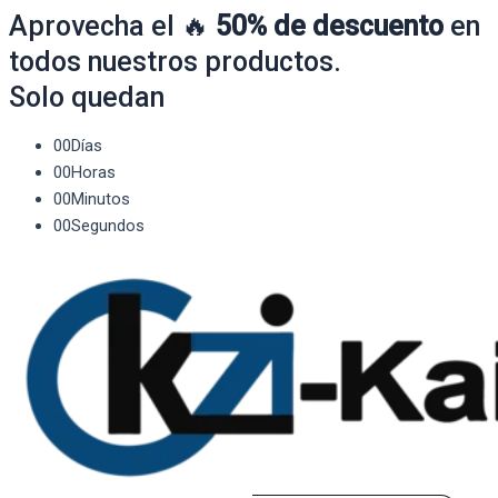
Aprovecha el 🔥
50% de descuento
en
todos nuestros productos.
Solo quedan
00
Días
00
Horas
00
Minutos
00
Segundos