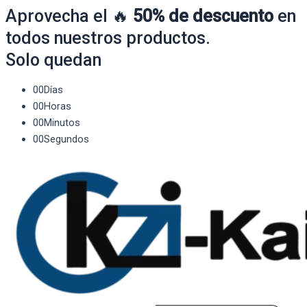
Aprovecha el 🔥
50% de descuento
en
todos nuestros productos.
Solo quedan
00
Días
00
Horas
00
Minutos
00
Segundos