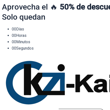
Aprovecha el 🔥
50% de descu
Solo quedan
00
Días
00
Horas
00
Minutos
00
Segundos