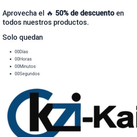
Aprovecha el 🔥
50% de descuento
en
todos nuestros productos.
Solo quedan
00
Días
00
Horas
00
Minutos
00
Segundos