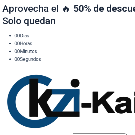
Aprovecha el 🔥
50% de descu
Solo quedan
00
Días
00
Horas
00
Minutos
00
Segundos