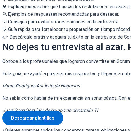
📖 Explicaciones sobre qué buscan los reclutadores en cada p
🔍 Ejemplos de respuestas recomendadas para destacar.
💡 Consejos para evitar errores comunes en la entrevista.
🚀 Guía rápida para fortalecer tu preparación en tiempo récord.
👉 Descárgala gratis y asegura tu éxito en la entrevista de S
No dejes tu entrevista al azar. 
Conoce a los profesionales que lograron convertirse en Scrum 
Esta guía me ayudó a preparar mis respuestas y llegar a la entr
María Rodríguez
Analista de Negocios
No sabía cómo hablar de mi experiencia sin sonar básica. Con es
Juan González
Líder de equipo de desarrollo TI
Descargar plantillas
¿Quieres aprender todos los conceptos, tareas, obligaciones 