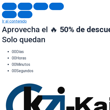
Ir al contenido
Aprovecha el 🔥
50% de descu
Solo quedan
00
Días
00
Horas
00
Minutos
00
Segundos