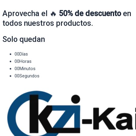
Aprovecha el 🔥
50% de descuento
en
todos nuestros productos.
Solo quedan
00
Días
00
Horas
00
Minutos
00
Segundos