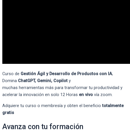
Curso de
Gestión Ágil y Desarrollo de Productos con IA
;
Domina
ChatGPT
, Gemini
,
Copilot
y
muchas
herramientas
más
para transformar tu productividad y
acelerar la innovació
n en solo 12 Horas
en vivo
vía
zoom.
Adquiere tu curso o membresía y obten el beneficio
totalmente
gratis
Avanza con tu formación