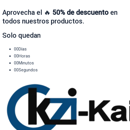
Aprovecha el 🔥
50% de descuento
en
todos nuestros productos.
Solo quedan
00
Días
00
Horas
00
Minutos
00
Segundos