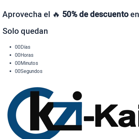
Aprovecha el 🔥
50% de descuento
en
Solo quedan
00
Días
00
Horas
00
Minutos
00
Segundos