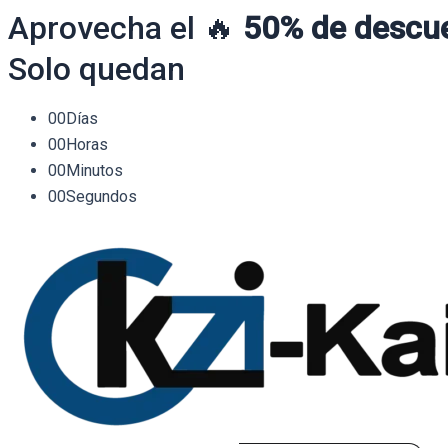
Aprovecha el 🔥
50% de descu
Solo quedan
00
Días
00
Horas
00
Minutos
00
Segundos