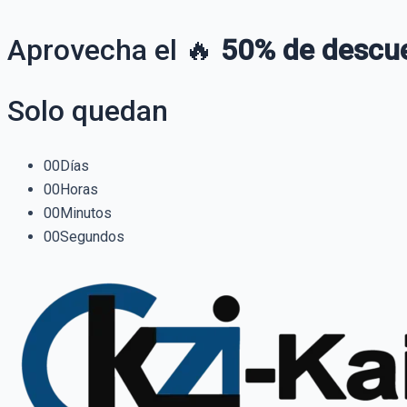
Aprovecha el 🔥
50% de descu
Solo quedan
00
Días
00
Horas
00
Minutos
00
Segundos