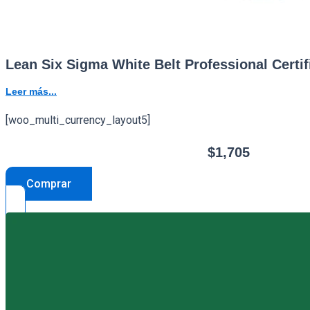
Lean Six Sigma White Belt Professional Cert
Leer más...
[woo_multi_currency_layout5]
$
1,705
Comprar