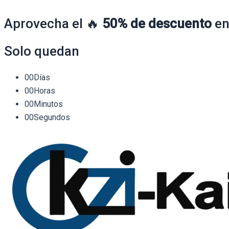
Aprovecha el 🔥
50% de descuento
en
Solo quedan
00
Días
00
Horas
00
Minutos
00
Segundos