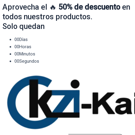
Aprovecha el 🔥
50% de descuento
en
todos nuestros productos.
Solo quedan
00
Días
00
Horas
00
Minutos
00
Segundos