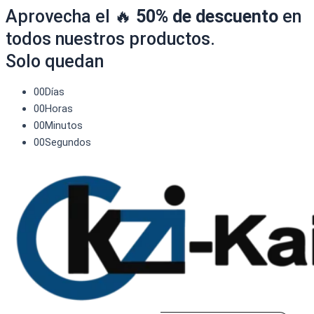
Aprovecha el 🔥
50% de descuento
en
todos nuestros productos.
Solo quedan
00
Días
00
Horas
00
Minutos
00
Segundos