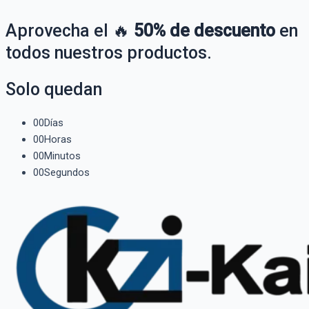
Aprovecha el 🔥
50% de descuento
en
todos nuestros productos.
Solo quedan
00
Días
00
Horas
00
Minutos
00
Segundos