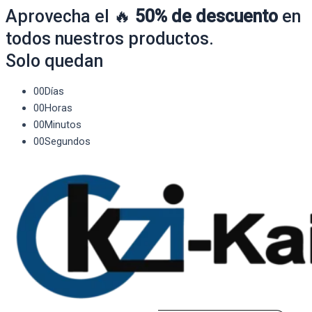
Aprovecha el 🔥
50% de descuento
en
todos nuestros productos.
Solo quedan
00
Días
00
Horas
00
Minutos
00
Segundos