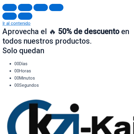
Ir al contenido
Aprovecha el 🔥
50% de descuento
en
todos nuestros productos.
Solo quedan
00
Días
00
Horas
00
Minutos
00
Segundos