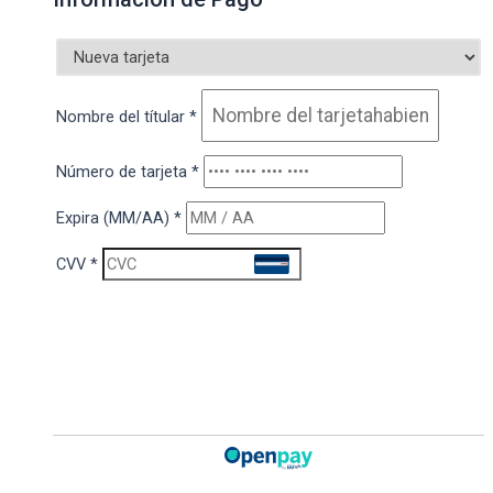
Nombre del títular
*
Número de tarjeta
*
Expira (MM/AA)
*
CVV
*