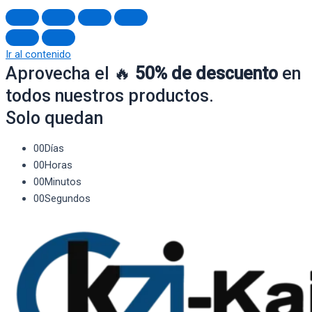
Ir al contenido
Aprovecha el 🔥
50% de descuento
en
todos nuestros productos.
Solo quedan
00
Días
00
Horas
00
Minutos
00
Segundos