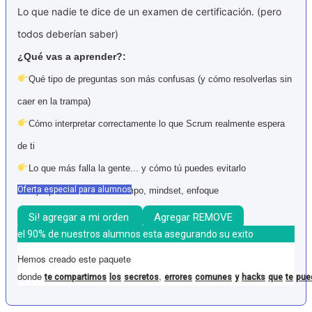
Lo que nadie te dice de un examen de certificación. (pero
todos deberían saber)
¿Qué vas a aprender?:
Qué tipo de preguntas son más confusas (y cómo resolverlas sin
caer en la trampa)
Cómo interpretar correctamente lo que Scrum realmente espera
de ti
Lo que más falla la gente... y cómo tú puedes evitarlo
Oferta especial para alumnos
Tips para el examen: tiempo, mindset, enfoque
Si! agregar a mi orden
Agregar
REMOVE
el 90% de nuestros alumnos esta asegurando su exito
Hemos creado este paquete
donde
,
te
compartimos
los
secretos
errores
comunes
y
hacks
que
te
pue