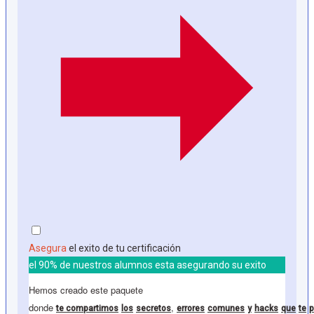
Asegura
el exito de tu certificación
el 90% de nuestros alumnos esta asegurando su exito
Hemos creado este paquete
donde
,
te
compartimos
los
secretos
errores
comunes
y
hacks
que
te
p