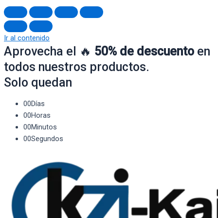
Ir al contenido
Aprovecha el 🔥
50% de descuento
en
todos nuestros productos.
Solo quedan
00
Días
00
Horas
00
Minutos
00
Segundos